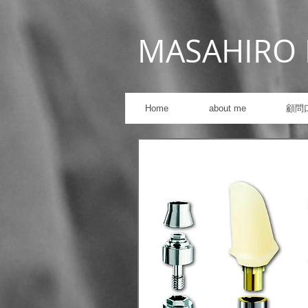
MASAHIRO 
Home
about me
顧問