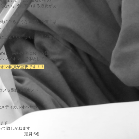
0％安全ということはないもの
らないように努力する必要があ
死に至るような重篤な合併症は
。
によるというよりは、上部気道
めに、歯科医院における緊急気
ハンズオンにて体験していただ
オン参加が重要です！！
ウス６階(JR/東京メト
社メディカルオペサポ
ます
って致しかねます
定員 6名