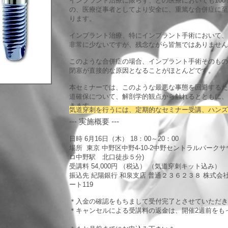
インプラント治療に限らず、どの医療においても10
の、医療従事者としてより安全に、重篤な合併症に至
ります。
インプラント治療、特にインプラント手術において、
非常に少ないですが、残念ながら皆無ではありません
このような合併症の場合、インプラント手術そのもの
閉塞が直接的な原因となることがほとんどです。
本セミナーでは、このような最悪な事態を回避するた
道確保について、解剖学的観点から触れるとともに、
きます。
気道穿刺を行うには、定期的なセミナー受講、ハンズ
--- 実施概要 ---
日時 6月16日（木） 18：00～20：00
場所 東京 中野区中野4-10-2中野セントラルパークサ
ロ中野駅 北口徒歩５分)
受講料 54,000円 （税込） （気道穿刺キット込み）
振込先 紀陽銀行 和泉支店 普通２３６２３８ 株式会
ート119
＊入金の確認をもちまして受付完了とさせていただき
＊キャンセルによる受講料の返金は、開催2週前をも