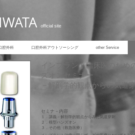
IWATA
official site
口腔外科
口腔外科アウトソーシング
other Service​
インプラント臨床医のため
ズオンセミナー
－解剖学的観点からの気道
セミナ－内容
１．講義－解剖学的観点からみた気道穿刺
２．模型ハンズオン
３．その他（救急医療）